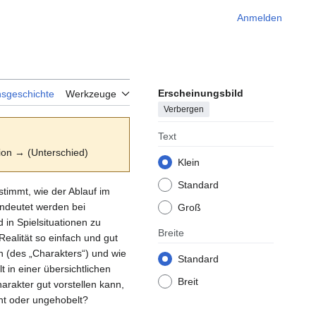
Anmelden
Erscheinungsbild
nsgeschichte
Werkzeuge
Verbergen
Text
sion → (Unterschied)
Klein
Standard
stimmt, wie der Ablauf im
andeutet werden bei
Groß
in Spielsituationen zu
Breite
ealität so einfach und gut
n (des „Charakters“) und wie
Standard
t in einer übersichtlichen
Breit
arakter gut vorstellen kann,
nt oder ungehobelt?