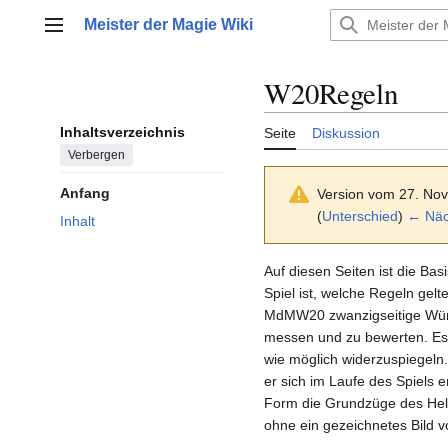
Zum
Meister der Magie Wiki
Inhalt
Hauptmenü
springen
W20Regeln
Inhaltsverzeichnis
Seite
Diskussion
Verbergen
Anfang
Version vom 27. No
(
Unterschied
)
← Näch
Inhalt
Auf diesen Seiten ist die Ba
Spiel ist, welche Regeln ge
MdMW20 zwanzigseitige Würfe
messen und zu bewerten. Es i
wie möglich widerzuspiegeln
er sich im Laufe des Spiels e
Form die Grundzüge des Helde
ohne ein gezeichnetes Bild 