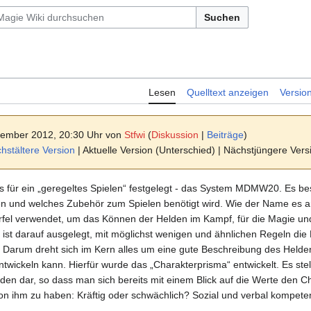
Suchen
Lesen
Quelltext anzeigen
Versio
vember 2012, 20:30 Uhr von
Stfwi
(
Diskussion
|
Beiträge
)
stältere Version
| Aktuelle Version (Unterschied) | Nächstjüngere Ver
sis für ein „geregeltes Spielen“ festgelegt - das System MDMW20. Es be
lten und welches Zubehör zum Spielen benötigt wird. Wie der Name es 
l verwendet, um das Können der Helden im Kampf, für die Magie und 
st darauf ausgelegt, mit möglichst wenigen und ähnlichen Regeln die R
. Darum dreht sich im Kern alles um eine gute Beschreibung des Helde
ntwickeln kann. Hierfür wurde das „Charakterprisma“ entwickelt. Es stell
n dar, so dass man sich bereits mit einem Blick auf die Werte den Ch
von ihm zu haben: Kräftig oder schwächlich? Sozial und verbal kompete