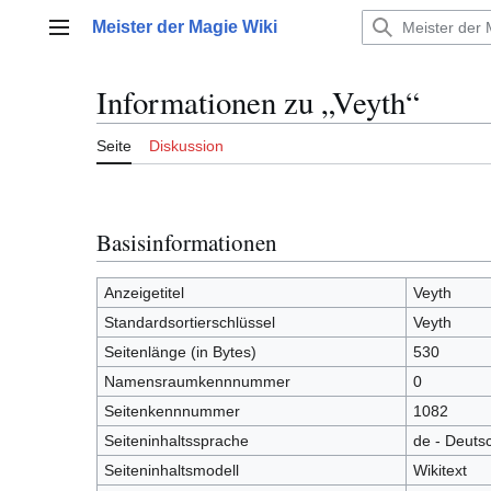
Zum
Meister der Magie Wiki
Inhalt
Hauptmenü
springen
Informationen zu „Veyth“
Seite
Diskussion
Basisinformationen
Anzeigetitel
Veyth
Standardsortierschlüssel
Veyth
Seitenlänge (in Bytes)
530
Namensraumkennnummer
0
Seitenkennnummer
1082
Seiteninhaltssprache
de - Deuts
Seiteninhaltsmodell
Wikitext