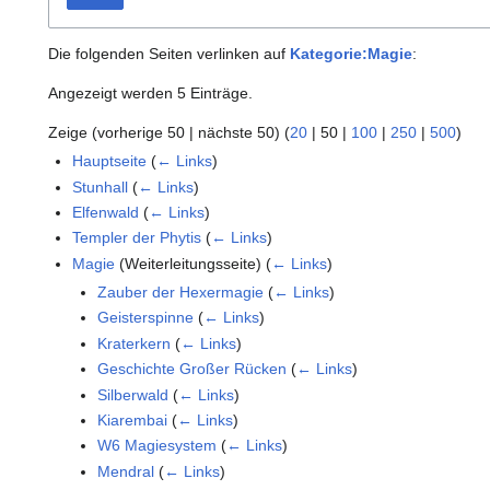
Die folgenden Seiten verlinken auf
Kategorie:Magie
:
Angezeigt werden 5 Einträge.
Zeige (
vorherige 50
|
nächste 50
) (
20
|
50
|
100
|
250
|
500
)
Hauptseite
(
← Links
)
Stunhall
(
← Links
)
Elfenwald
(
← Links
)
Templer der Phytis
(
← Links
)
Magie
(Weiterleitungsseite)
(
← Links
)
Zauber der Hexermagie
(
← Links
)
Geisterspinne
(
← Links
)
Kraterkern
(
← Links
)
Geschichte Großer Rücken
(
← Links
)
Silberwald
(
← Links
)
Kiarembai
(
← Links
)
W6 Magiesystem
(
← Links
)
Mendral
(
← Links
)