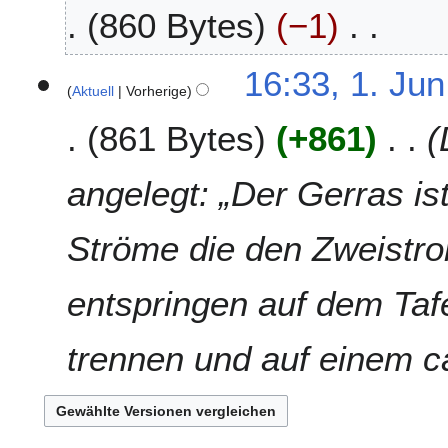
J
860 Bytes
−1
n
0
u
e
1
n
B
K
0
i
16:33, 1. Jun
e
e
2
Aktuell
Vorherige
a
i
0
r
861 Bytes
+861
n
1
b
e
0
e
B
angelegt: „Der Gerras is
i
e
t
a
u
Ströme die den Zweistro
r
n
b
g
e
entspringen auf dem Tafe
s
i
z
t
u
trennen und auf einem 
u
s
n
a
g
m
s
m
z