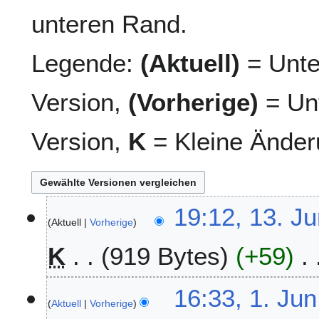
unteren Rand.
Legende:
(Aktuell)
= Unte
Version,
(Vorherige)
= Unt
Version,
K
= Kleine Änder
1
19:12, 13. J
Aktuell
Vorherige
3
.
K
919 Bytes
+59
J
u
K
n
1
16:33, 1. Jun
e
i
Aktuell
Vorherige
.
i
2